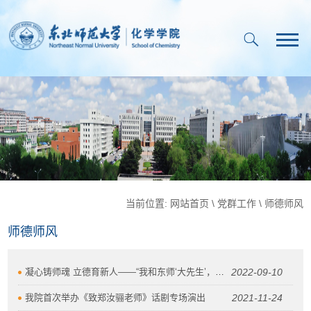
当前位置:
网站首页
\
党群工作
\
师德师风
师德师风
凝心铸师魂 立德育新人——“我和东师‘大先生’，校园雕像传讲接力”活动
2022-09-10
我院首次举办《致郑汝骊老师》话剧专场演出
2021-11-24