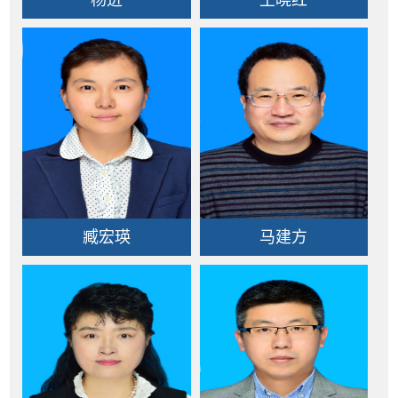
杨进
王晓红
臧宏瑛
马建方