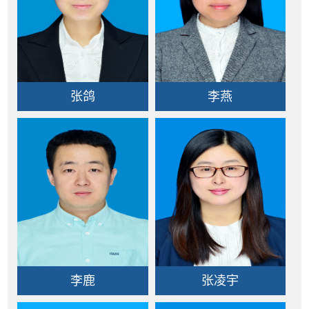
张鸽
李燕
李鹿
张凌宇