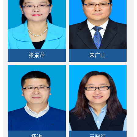
张景萍
朱广山