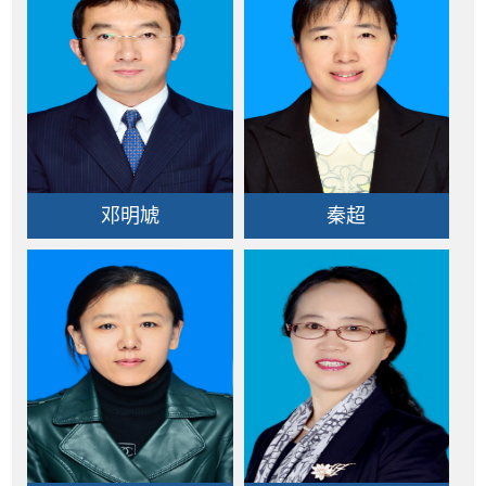
邓明虓
秦超