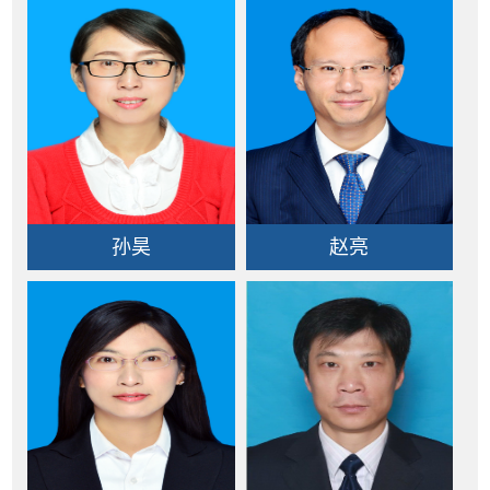
孙昊
赵亮