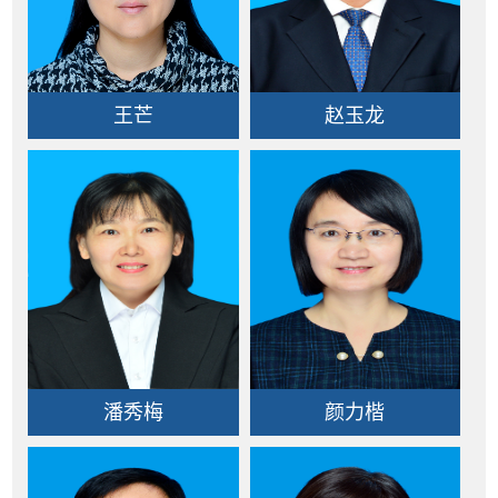
王芒
赵玉龙
潘秀梅
颜力楷