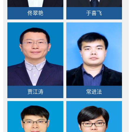
佟翠艳
于喜飞
贾江涛
常进法