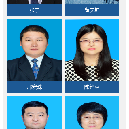
张宁
尚庆坤
邢宏珠
陈维林