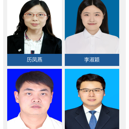
历凤燕
李淑颖