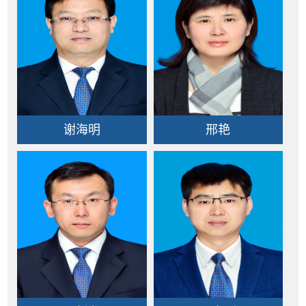
谢海明
邢艳