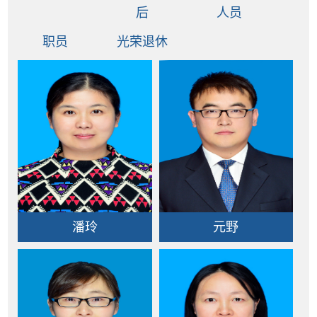
后
人员
职员
光荣退休
潘玲
元野