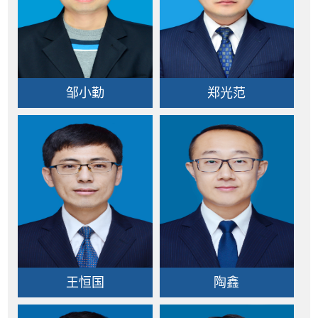
邹小勤
郑光范
王恒国
陶鑫