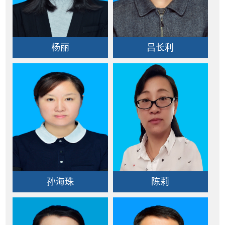
杨丽
吕长利
孙海珠
陈莉