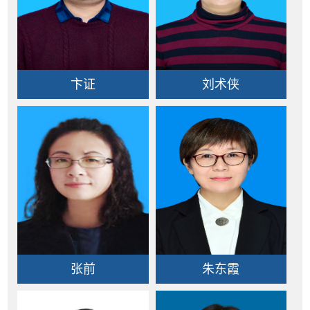
卞证
刘术侠
张前
朱东霞