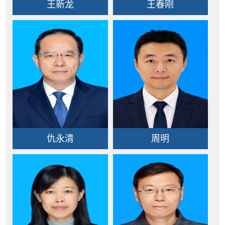
王新龙
王春刚
仇永清
周明