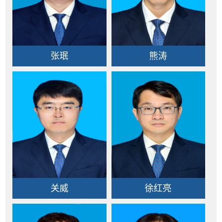
张珉
熊涛
关威
徐红亮