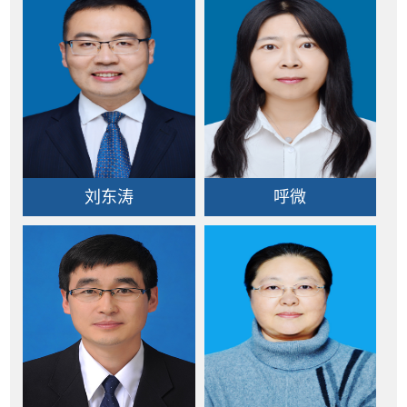
刘东涛
呼微