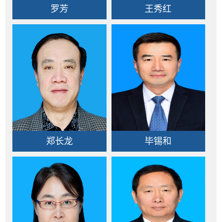
罗芳
王秀红
郑长龙
毕锡和