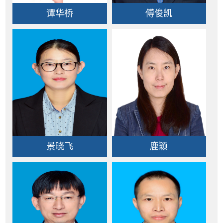
谭华桥
傅俊凯
景晓飞
鹿颖