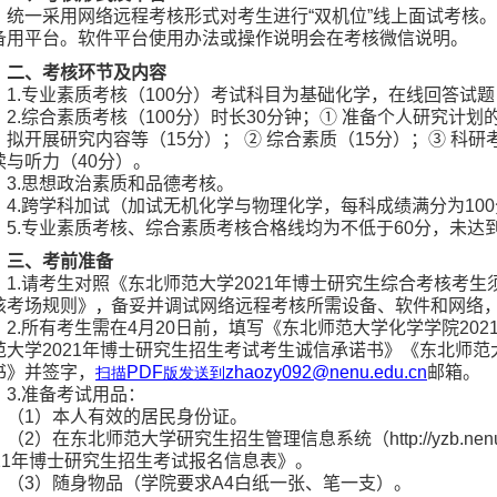
统一采用网络远程考核形式对考生进行
“
双机位
”
线上面试考核。
备用平台。软件平台使用办法或操作说明会在考核微信说明。
二、考核环节及内容
1.
专业素质考核（
100
分）考试科目为基础化学，在线回答试题
2.
综合素质考核（
100
分）时长
30
分钟；
①
准备个人研究计划
、拟开展研究内容等（
15
分）；
②
综合素质（
15
分）；
③
科研
读与听力（
40
分）。
3.
思想政治素质和品德考核。
4.
跨学科加试（加试无机化学与物理化学，每科成绩满分为
100
5.
专业素质考核、综合素质考核合格线均为不低于
60
分，未达
三、考前准备
1
.
请考生对照《东北师范大学
2021
年博士研究生综合考核考生
核考场规则》
备妥并调试网络远程考核所需设备、软件和网络
，
2
.
所有考生需在
4
月
20
日前，填写《东北师范大学化学学院
202
范大学
2021
年博士研究生招生考试考生诚信承诺书》《东北师范
书》并签字，
PDF
zhaozy092@nenu.edu.cn
邮箱。
扫描
版发送到
3
.
准备考试用品：
（
1
）本人有效的居民身份证。
（
2
）在东北师范大学研究生招生管理信息系统（
http://yzb.nen
21
年博士研究生招生考试报名信息表》。
（
3
）随身物品（学院要求
A4
白纸一张、笔一支）。