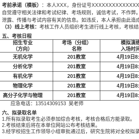
考前承诺（模板）
：本人
XXX
，身份证号
XXXXXXXXXXXXX
，自觉遵守相关法律和考试纪律、考场规则，诚信考试，不作弊
、泄露、传播与考试内容有关的信息。如违反，本人承担由此造
（
3
）线上考核：
考核工作人员组织考生进行线上考核，考核结
五、考核日程
招生专业
考场（分组）
模拟演
（方向）
名称
入场时
无机化学
201
教室
4
月
19
日
8
分析化学
201
教室
4
月
19
日
8
有机化学
201
教室
4
月
19
日
8
物理化学
201
教室
4
月
19
日
8
高分子化学与物理
201
教室
4
月
19
日
8
应急电话：
13514309153
吴老师
六、拟录取名单
1.
所有拟录取考生必须参加综合考核，考核合格后方能录取。
2.
考核结束后将在本单位网站公布考核结果。
3.
经学校招生工作领导小组审批通过后，研究生院将对全校拟
。