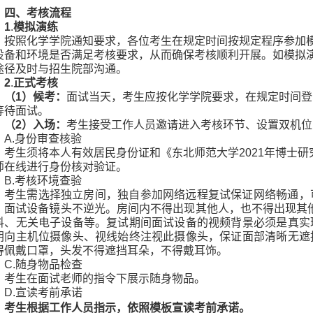
四、考核流程
1
.
模拟演练
按照化学学院通知要求，各位考生在规定时间按规定程序参加
设备和环境是否满足考核要求，从而确保考核顺利开展。如模拟
途径及时与招生院部沟通。
2
.
正式考核
（
1
）候考：
面试当天，考生应按化学学院要求，在规定时间登
等待面试。
（
2
）入场：
考生接受工作人员邀请进入考核环节、设置双机位
A.
身份审查核验
考生须将本人有效居民身份证和《东北师范大学
2021
年博士研
师在线进行身份核对验证。
B.
考核环境查验
考生需选择独立房间，独自参加网络远程复试保证网络畅通，
。面试设备镜头不逆光。房间内不得出现其他人，也不得出现其
料、无关电子设备等。复试期间面试设备的视频背景必须是真实
朝向主机位摄像头、视线始终注视此摄像头，保证面部清晰无遮
得佩戴口罩，头发不得遮挡耳朵，不得戴耳饰。
C.
随身物品检查
考生在面试老师的指令下展示随身物品。
D.
宣读考前承诺
考生根据工作人员指示，依照模板宣读考前承诺。