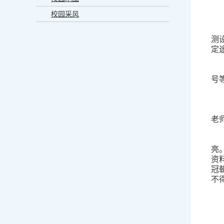
校园采风
测
定
号
老
亮
资
冠
不