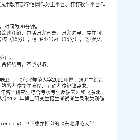
选用教育部学信网作为主平台、钉钉软件平台作
，时间为
20
分钟。
的综述介绍，包括研究背景、研究进展、存在问
考核（
15
分）；
④
专业兴趣（
15
分）；
⑤
英语
分）。
到合格线者，不予录取。
须知》、《东北师范大学
2021
年博士研究生综合
，熟悉考核操作流程，了解考核纪律要求。
1
年博士研究生综合考核考生反馈表》和《东北
大学
2021
年博士研究生招生考试考生录取类别确
u.edu.cn/
）中下载并打印的《东北师范大学