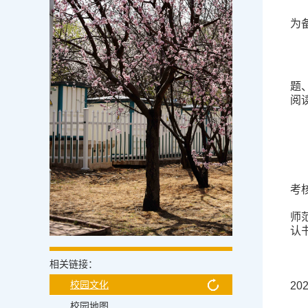
为
题
阅
考
师
认
相关链接：
校园文化
20
校园地图