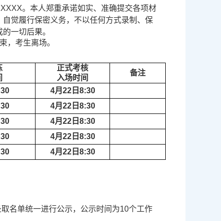
XXXXX
。本人郑重承诺如实、准确提交各项材
。自觉履行保密义务，不以任何方式录制、保
成的一切后果。
束，考生离场。
练
正式考核
备注
间
入场时间
:30
4
月
22
日
8:30
:30
4
月
22
日
8:30
:30
4
月
22
日
8:30
:30
4
月
22
日
8:30
:30
4
月
22
日
8:30
录取名单统一进行公示，公示时间为
10
个工作