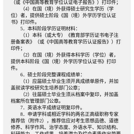
（或《中国高等教育学位认证电子报告》）打印件
；
（4）
在
国（
境
）
外获得
硕士研究生学历（
学
位
）者
，提
供硕士阶段《国（境）外
学历学位认证
书
》打印
件
。
5．
本科阶段学历证明材料：
（
1
）本科（或大专）《教育部学历证书电子注
册备案表》（或《中国高等教育学历认证报告》）打
印件
；
（
2
）
在
国（
境
）
外获得
本科学历（
学位
）者
，
提
供本科阶段《国（境）外
学历学位认证书
》打
印
件
。
6．硕士
阶段完整
课程成绩单
：
（1）
应届硕士毕业生须
开具成绩单原件，并
加
盖
就读学校
研究生培养部门公章
；
（2）
往届硕士毕业生
须从档案中复印，并加盖
档案所在管理部门公章
。
7．
英语
水平成绩证明复印件
。
8
．申请学科或相近学科的两名正高
级
职称专家
推荐信
（
附件2
）
，推荐信应对
考生
思想品德、道德
修养、科学作风、治学态度、外语水平、知识结构、
科研能力、工作成果、培养潜力及综合素质作出简要