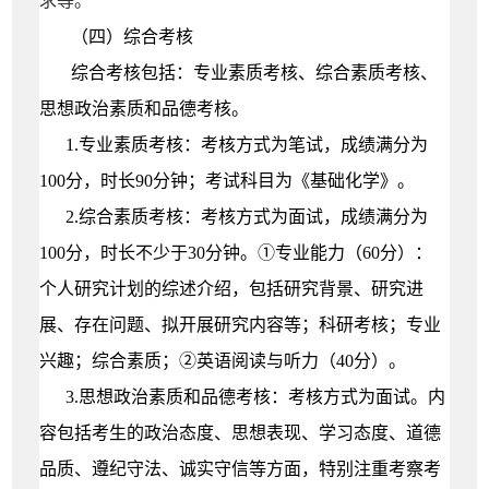
求等。
（
四）
综合考核
综合考核包括：专业素质考核、综合素质考核、
思想政治素质和品德考核。
1.
专业
素质考核：考
核方式为笔试，成绩满分为
100
分，
时长9
0
分钟；
考试科目为
《基础
化学
》
。
2.
综合
素质考核：考核方式为面试，成绩满分为
100
分，
时长不少于
30
分钟。
①
专业能力（60分）：
个人研究
计划
的综述介
绍，包括研究背景、研究进
展、存在问题、拟开展研究内容等；科研考核；专业
兴趣；综合素质；②英语阅读与听力（
40
分）
。
3.
思想政治素质和品德考核：
考核方式为面试。内
容包括考生的政治态度、思想表现、学习态度、道德
品质、遵纪守法、诚实守信等方面，特别注重考察考