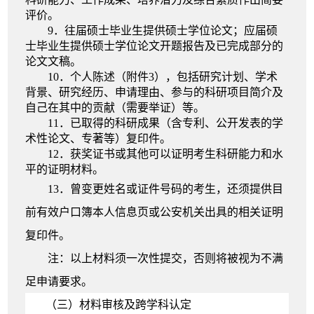
评价
。
9
．往届硕士毕业生提供硕士学位论文；应届硕
士毕业
生提供硕士学位论文开题报告及已完成部分的
论文文稿
。
10
．个人陈述
（
附件3
）
，包括研究计划、学术
背景、研究经历、申请理由、参与的科研项目简介及
自己在其中的贡献（需要举证）等。
11
．已取得的科研成果（含专利、公开发表的学
术性论文、专著等）复印件
。
12
．获奖证书或其他可以证明考生科研能力和水
平的证明材料
。
1
3．
曾变更姓名或证件号码的考生，还须提供目
前有效户口簿本人信息页或公安机关出具的相关证明
复印件。
注：以上材料须一次性提交，否则将被视为不满
足申请要求。
（
三）材料
审核
及跨学科认定