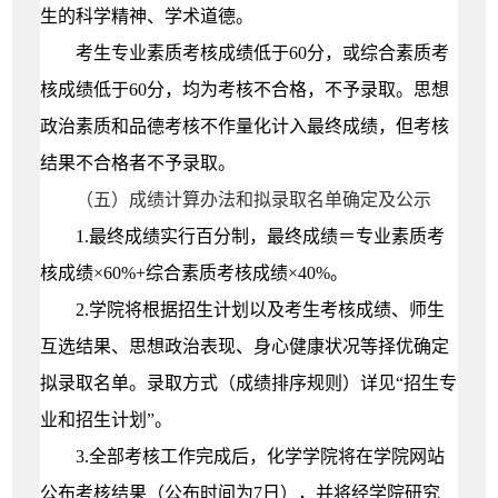
生的科学精神、学术道德。
考生专业素质考核成绩低于60分，或综合素质考
核成绩
低于6
0
分，均为考核不合格，不予录取。
思想
政治素质和品德考核
不作量化计入最终成绩，但考核
结果不合格者不予录取。
（五）成绩计算办法和
拟录取名单确定及公
示
1.
最终成绩实行百分制，
最终成绩＝专业
素质考
核成绩
×60%+
综合
素质考核成绩
×40%
。
2.
学院将根据招生计划以及考生考核成绩、师生
互选结果、思想政治表现、身心健康状况等择优确定
拟录取名单。录取方式（成绩排序规则）详见“招生专
业和招生计划”。
3.
全部考核工作完成后，化学学院将
在
学院网站
公布考核结果（公
布
时间为7日），并将经学院研究