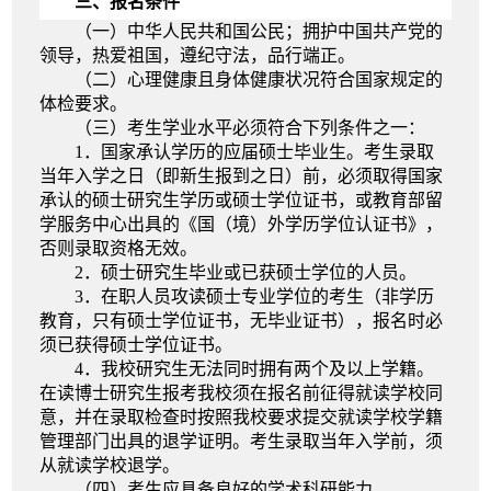
三、
报名条件
（一）
中华人民共和国公民；拥护中国共产党的
领导，热爱祖国，遵纪守法，品行端正。
（二）
心理健康且身体健康状况符合国家规定的
体检要求。
（三）考生学业水平
必须符合
下列
条件之一：
1
．
国家承认学历的
应届硕士毕业生
。考生录取
当年入学之日（即新生报到之日）前，必须取得国家
承认的硕士研究生学历或硕士学位证书，或教育部留
学服务中心出具的《国（境）外学历学位认证书》，
否则录取资格无效。
2
．硕士研究生毕业或已获硕士学位的人员。
3
．在职人员攻读硕士专业学位的考生（非学历
教
育，只有硕士学位证书，无毕业证书），报名时必
须已获得硕士学位证书。
4．
我校研究生无法同时拥有两个及以上学籍。
在读博士研究生报考我校须在报名前征得就读学校同
意，并在录取检查时按照我校要求提交就读学校学籍
管理部门出具的退学证明。考生录取当年入学前，须
从就读学校退学。
（四）考生
应具备良好的学术科研能力。