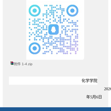
附件 1-4.zip
化学学院
20
2
年
5
月
6
日