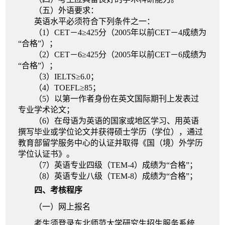
（五）
外语要求：
英语水平
必须符合
下列
条件之一：
（1）CET－4≥425分（2005年以前CET－4成绩为
“合格”）；
（2）CET－6≥425分（2005年以前CET－6成绩为
“合格”）；
（3）IELTS≥
6.0；
（4）TOEFL≥85；
（5）以第一作者身份在英文国际期刊上发表过
专业学术论文；
（6）在母语为英语的国家或地区学习、用英语
撰写毕业或学位论文并获得硕士学历（学位），通过
教育部留学服务中心的认证并取得《国（境）外学历
学位认证书》。
（7）
英语专业四级（TEM-4）成绩为“合格”；
（8）英语专业八级（TEM-8）成绩为“合格”；
四、
考核程序
（一）网上报名
考生
须登录
东北师范大学研究生招生服务系统