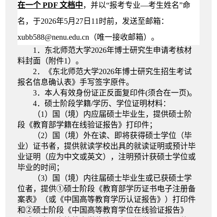
在一个 PDF 文档中
，并以“报考专业—考生姓名”命
名
，于
2
026
年
5
月
27
日
11
时
前，发送至
邮箱
：
xubb588@nenu.edu.cn（唯一接收邮箱）。
1
．
东北师范大学2026年博士研究生申请考核材
料封面
（
附件1
）
。
2．
《东北师范大学2026年博士研究生招生考试
报名信息确认表》手写签字原件。
3．
本人有效身份证正反面复印件(须合在一页)。
4．
硕士阶段学籍/学历、学位证明材料：
（
1
）国（境）内
应届硕士
毕业
生
，提供硕士阶
段《教育部学籍在线验证报告》打印件
；
（
2
）国（境）外在读、即将获得硕士学位（毕
业）证书者，提供就读学校出具的就读证明或预计毕
业证明（应为
中文或英文），注明预计获硕士学位或
毕业的时间；
（3）国（境）内
往届硕士
毕业生或已获硕士学
位者，提供①硕士阶段《教育部学历证书电子注册备
案表》（或《中国高等教育学历认证报告》）打印件
和②硕士阶段《中国高等教育学位在线验证报告》