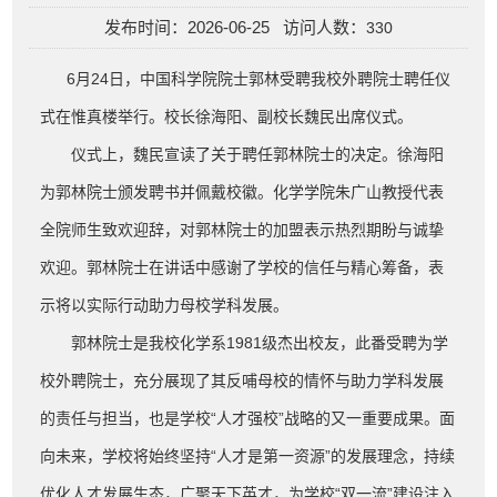
发布时间：2026-06-25 访问人数：
330
6月24日，中国科学院院士郭林受聘我校外聘院士聘任仪
式在惟真楼举行。校长徐海阳、副校长魏民出席仪式。
仪式上，魏民宣读了关于聘任郭林院士的决定。徐海阳
为郭林院士颁发聘书并佩戴校徽。化学学院朱广山教授代表
全院师生致欢迎辞，对郭林院士的加盟表示热烈期盼与诚挚
欢迎。郭林院士在讲话中感谢了学校的信任与精心筹备，表
示将以实际行动助力母校学科发展。
郭林院士是我校化学系1981级杰出校友，此番受聘为学
校外聘院士，充分展现了其反哺母校的情怀与助力学科发展
的责任与担当，也是学校“人才强校”战略的又一重要成果。面
向未来，学校将始终坚持“人才是第一资源”的发展理念，持续
优化人才发展生态，广聚天下英才，为学校“双一流”建设注入