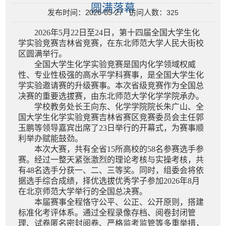
圆满落幕
发布时间：2026-05-27 访问人数：
325
2026年5月22日至24日，第十四届全国大学生化
学实验竞赛吉林省竞赛，在东北师范大学人民大街校
区圆满举行。
全国大学生化学实验竞赛是国内化学领域权威
性、专业性极强的高水平学科赛事，是全国大学生化
学实验邀请赛的升级赛事。本次省级竞赛作为全国总
决赛的重要选拔赛，由东北师范大学化学学院承办。
学校教务处长王向东、化学学院院长朱广山、全
国大学生化学实验竞赛吉林省赛区竞赛委员会主任郭
玉鹏等领导嘉宾出席了23日举行的开幕式，为赛事顺
利举办赋能鼓劲。
本次大赛，共有全省15所高校的58名参赛选手参
赛。经过一整天紧张激烈的理论考核与实操考核，共
有48名选手分获一、二、三等奖。同时，组委会将依
据选手综合成绩，择优选拔优秀学子参加2026年8月
在北京师范大学举行的全国总决赛。
本届赛事全程恪守公平、公正、公开原则，搭建
标准化考评体系。通过全程录像存档、阅卷封闭管
理、试卷匿名密封阅卷、严格监考监管等多重举措，