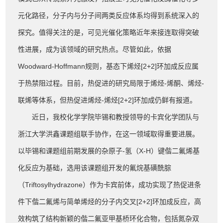
元化路径，分子内与分子间两类反应体系均得到系统深入的
探究。值得关注的是，可见光催化策略近年来接连取得突破
性进展，成为该领域的研究热点。尽管如此，依据
Woodward-Hoffmann规则，基态下烯烃[2+2]环加成反应属
于热禁阻过程。目前，热促进的研究局限于烯烃-烯酮、烯烃-
联烯等体系，但热促进烯烃-烯烃[2+2]环加成仍鲜有报道。
近日，我校化学学院毕锡和教授领导的卡宾化学团队与
浙江大学洪鑫课题组联手协作，在这一领域取得重要进展。
以毕锡和课题组前期发展的杂原子-氢（X-H）键偕二氟烯基
化反应为基础，选用该课题组开发的氟烷基磺酰腙
（Triftosylhydrazone）作为卡宾前体，成功实现了热促进条
件下偕二氟烯与简单烯烃的分子内交叉[2+2]环加成反应，高
效构筑了结构新颖的偕二氟亚甲基桥环化合物，包括氮杂双