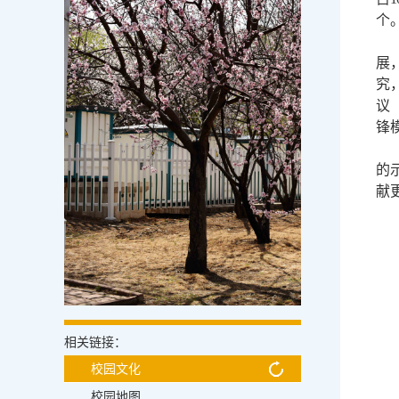
个
展
究
议
锋
的
献
相关链接：
校园文化
校园地图